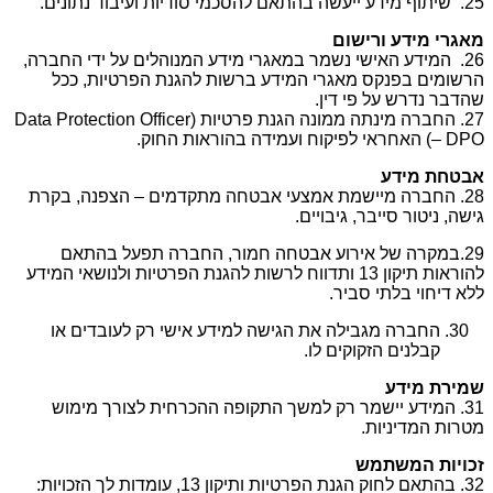
25. שיתוף מידע ייעשה בהתאם להסכמי סודיות ועיבוד נתונים.
מאגרי מידע ורישום
26. המידע האישי נשמר במאגרי מידע המנוהלים על ידי החברה,
הרשומים בפנקס מאגרי המידע ברשות להגנת הפרטיות, ככל
שהדבר נדרש על פי דין.
27. החברה מינתה ממונה הגנת פרטיות (Data Protection Officer
– DPO) האחראי לפיקוח ועמידה בהוראות החוק.
אבטחת מידע
28. החברה מיישמת אמצעי אבטחה מתקדמים – הצפנה, בקרת
גישה, ניטור סייבר, גיבויים.
29.במקרה של אירוע אבטחה חמור, החברה תפעל בהתאם
להוראות תיקון 13 ותדווח לרשות להגנת הפרטיות ולנושאי המידע
ללא דיחוי בלתי סביר.
החברה מגבילה את הגישה למידע אישי רק לעובדים או
קבלנים הזקוקים לו.
שמירת מידע
31. המידע יישמר רק למשך התקופה ההכרחית לצורך מימוש
מטרות המדיניות.
זכויות המשתמש
32. בהתאם לחוק הגנת הפרטיות ותיקון 13, עומדות לך הזכויות: