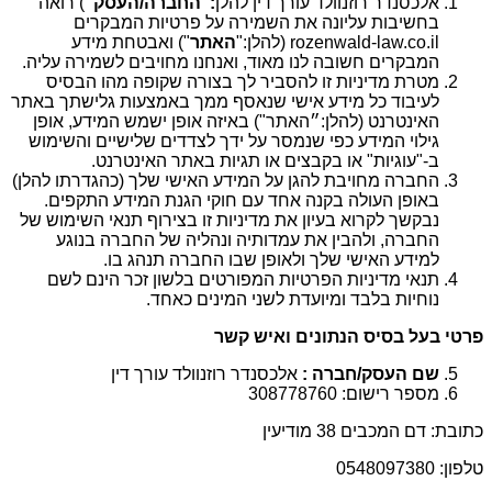
אלכסנדר רוזנוולד עורך דין להלן
:"החברה/העסק"
) רואה
בחשיבות עליונה את השמירה על פרטיות המבקרים
rozenwald-law.co.il (להלן:"
האתר
") ואבטחת מידע
המבקרים חשובה לנו מאוד, ואנחנו מחויבים לשמירה עליה.
מטרת מדיניות זו להסביר לך בצורה שקופה מהו הבסיס
לעיבוד כל מידע אישי שנאסף ממך באמצעות גלישתך באתר
האינטרנט (להלן:״האתר") באיזה אופן ישמש המידע, אופן
גילוי המידע כפי שנמסר על ידך לצדדים שלישיים והשימוש
ב-"עוגיות" או בקבצים או תגיות באתר האינטרנט.
החברה מחויבת להגן על המידע האישי שלך (כהגדרתו להלן)
באופן העולה בקנה אחד עם חוקי הגנת המידע התקפים.
נבקשך לקרוא בעיון את מדיניות זו בצירוף תנאי השימוש של
החברה, ולהבין את עמדותיה ונהליה של החברה בנוגע
למידע האישי שלך ולאופן שבו החברה תנהג בו.
תנאי מדיניות הפרטיות המפורטים בלשון זכר הינם לשם
נוחיות בלבד ומיועדת לשני המינים כאחד.
פרטי בעל בסיס הנתונים ואיש קשר
שם העסק/חברה :
אלכסנדר רוזנוולד עורך דין
מספר רישום: 308778760
כתובת: דם המכבים 38 מודיעין
טלפון: 0548097380