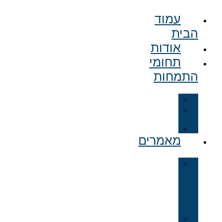
דלג
עמוד
לתוכן
הבית
אודות
תחומי
התמחות
פלילי
דיני
משפחה
מקרקעין
מאמרים
עורך
דין
לענייני
משפחה
תל
אביב
עורך