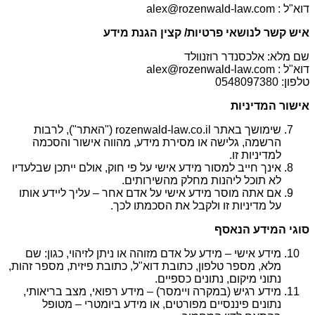
דוא"ל : alex@rozenwald-law.com
איש קשר לנושאי פרטיות/ קצין הגנת מידע
שם מלא: אלכסנדר רוזנוולד
דוא"ל : alex@rozenwald-law.com
טלפון: 0548097380
אישור המדיניות
שימושך באתר rozenwald-law.co.il ("האתר"), לרבות
הרשמה, גלישה או מסירת מידע, מהווה אישור והסכמה
למדיניות זו.
אינך חייב למסור מידע אישי על פי חוק, אולם ייתכן שבלעדיו
לא תוכל ליהנות מחלק מהשירותים.
אם אתה מוסר מידע אישי על אדם אחר – עליך ליידע אותו
על מדיניות זו ולקבל את הסכמתו לכך.
סוגי המידע הנאסף
מידע אישי – מידע על אדם מזוהה או ניתן לזיהוי, כגון: שם
מלא, מספר טלפון, כתובת דוא"ל, כתובת פיזית, מספר זהות,
נתוני מיקום, נתונים כספיים.
מידע רגיש (במקרה ויימסר) – מידע רפואי, מצב בריאותי,
נתונים פיננסיים מפורטים, או מידע ביומטרי – מטופל