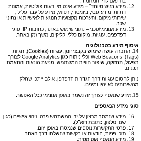
בהתאם לדין המחמיר.
מידע רגיש מיוחד" – מידע אינטימי, דעות פוליטיות, אמונות
דתיות, מידע גנטי, ביומטרי, רפואי, מידע על עבר פלילי,
שירותי מיקום, והערכות מקצועיות הנוגעות לאישיות או נתוני
שכר.
מידע אנונימי/טכני – נתוני שימוש באתר, כתובות IP, סוגי
דפדפנים, עוגיות, מיקום כללי, קליקים, משך זמן באתר.
איסוף מידע בטכנולוגיה
14. החברה עושה שימוש בקבצי יומן, עוגיות (Cookies), תגיות
(Tags), Web Beacons וכלי ניתוח כגון Google Analytics לצורך
תפעול, תחזוקה, שיפור חוויית המשתמש, מניעת הונאות והתאמת
תכנים.
ניתן לחסום עוגיות דרך הגדרות הדפדפן, אולם ייתכן שחלק
מהשירותים לא יהיו זמינים.
15.מידע שנאסף לצורך זה נשמר באופן אנונימי ככל האפשר.
סוגי מידע הנאספים
מידע שנמסר מרצון על-ידי המשתמש פרטי זיהוי אישיים (כגון
שם, טלפון, כתובת דוא"ל).
פרטי התקשרות נוספים שנמסרו באופן יזום.
תוכן פניות, הודעות או בקשות שנשלחו דרך האתר.
מידע הנאסף אוטומטית.