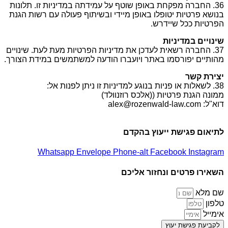
36. החברה מפקחת באופן שוטף על עמידתה במדיניות זו. תלונות
בנושא פרטיות יטופלו באופן מיידי ובשיתוף פעולה עם רשות הגנת
הפרטיות ככל שיידרש.
שינויים במדיניות
37. החברה רשאית לעדכן את מדיניות הפרטיות מעת לעת. שינויים
מהותיים יפורסמו באתר ויועברו הודעה למשתמשים במידת הצורך.
יצירת קשר
38. לשאלות או פניות בנוגע למדיניות זו ניתן לפנות אל:
ממונה הגנת פרטיות ((אלכס רוזנוולד)
דוא"ל: alex@rozenwald-law.com
לתיאום פגישת ייעוץ בהקדם
Whatsapp
Envelope
Phone-alt
Facebook
Instagram
השאירו פרטים ונחזור אליכם
שם מלא
טלפון
אימייל
לקביעת פגישת יעוץ