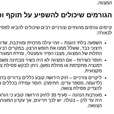
המצווה.
הגורמים שיכולים להשפיע על תוקף ופ
קיימים גורמים מהותיים וצורניים רבים שיכולים להביא לפסי
לכאורה:
השפעה בלתי הוגנת – זוהי עילה מרכזית ומורכבת, שד
חיצוני כבד, ששלל ממנו את חופש הרצון. במקרים רבי
התלות של המצווה, מצבו הפיזי והמנטלי, ומידת המעור
חוסר כשירות – אם המצווה לא היה כשיר מבחינה משפ
דמנציה מתקדמת או מחלת נפש), ניתן לבקש פסילת צוו
מקצועית.
ליקויים צורניים – חוק הירושה קובע כללים ברורים בד
(לדוגמה, מספר עדים, חתימה). חוסר עמידה בכללים אל
להצדיק פסילת צוואה.
מעורבות הנהנה – סעיף 35 לחוק הירושה
היה עד לה) – בטלה. יש לכך חריגים, אך עקרון המעור
הצוואה.