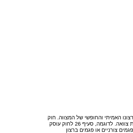
צונו האמיתי והחופשי של המצווה. חוק
הירושה, תשכ"ה-1965, מפרט מספר עילות המצדיקות פסילת צוואה. לדוגמה, סעיף 26 לחוק עוסק
מים צורניים או פגמים ברצון