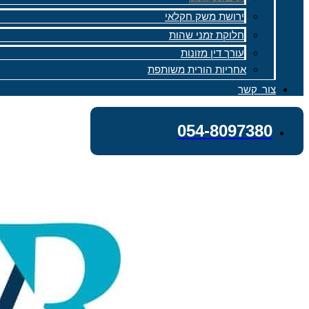
ירושת משק חקלאי
חלוקת זמני שהות
עורך דין מזונות
אחריות הורית משותפת
צור קשר
054-8097380