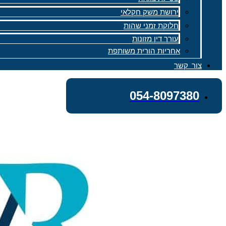
ירושת משק חקלאי
חלוקת זמני שהות
עורך דין מזונות
אחריות הורית משותפת
צור קשר
054-8097380