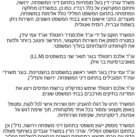
רכי דין בעל מומחיות בתחום דיני המשפחה, ירושה,
קרקעין על כלל רבדיו. כמו כן, במשרדנו מחלקה
בתחום המשפט הפלילי כולל אלימות במשפחה,
כתבי אישום וייצוג בבתי המשפט השונים. השירות ניתן
רית, רוסית ואנגלית.
קם על ידי עו"ד אלכסנדר רוזנוולד ועו"ד עמי עידן,
ספק את השירות המקצועי, החדשני והטוב ביותר וללוות
ותינו להצלחתם בהליך המשפטי.
עו"ד אלכס רוזנוולד בוגר תואר שני במשפטים (LL.M)
יטת בר אילן.
 עידן בוגר תואר ראשון במשפטים בהצטיינות, בוגר משרדי
ובילים בתחום דיני המשפחה, ירושה והנדל"ן.
ס רוזנוולד שימש כפרקליט ברשות המיסים וייצג את
בתיקים מורכבים בבתי המשפט שונים.
ט על דגלו להעניק יחס ושירות אישי לכל לקוח, ומטפל
צועי ומסור בכל אחד מלקוחותיו, תוך שימת דגש על
דיסקרטיות, שקיפות ושירותיות.
ספק ייעוץ משפטי בתחום דיני משפחה וירושה, נדל"ן וכן
משפט הפלילי. עורכי הדין במשרד עובדים בשיתוף פעולה
 גורמי מקצוע בתחומים השונים הנחוצים להצלחת ההליך