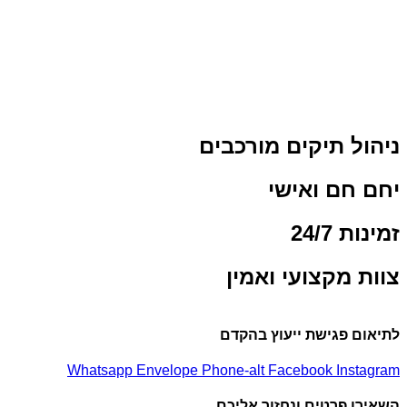
 תיקים מורכבים
ם ואישי
24/
מקצועי ואמין
פגישת ייעוץ בהקדם
Whatsapp
Envelope
Phone-alt
Facebook
In
פרטים ונחזור אליכם